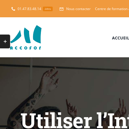
Skip
01.47.83.48.14
Nous contacter
Centre de formation
24hrs
to
content
ACCUEI
Toggle
Sliding
Bar
Area
Utiliser l’I