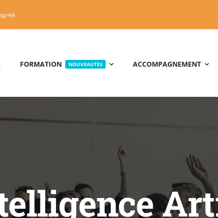
 agréé
L
FORMATION
ACCOMPAGNEMENT
NOUVEAUTES
ntelligence Arti