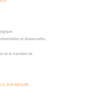
00
€
agogique
ésentielles et distancielles
on et le transfert de
ELS
,
SUR-MESURE