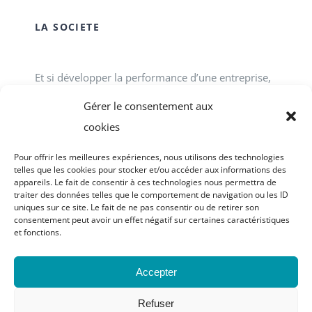
LA SOCIETE
Et si développer la performance d’une entreprise,
d’une association, d’un service public passait tout
Gérer le consentement aux
simplement par le développement des talents
cookies
individuels et collectifs en interne ? ACCOFOR
Pour offrir les meilleures expériences, nous utilisons des technologies
vous propose des formations-actions.
telles que les cookies pour stocker et/ou accéder aux informations des
appareils. Le fait de consentir à ces technologies nous permettra de
traiter des données telles que le comportement de navigation ou les ID
uniques sur ce site. Le fait de ne pas consentir ou de retirer son
consentement peut avoir un effet négatif sur certaines caractéristiques
et fonctions.
© Copyright 2023 - 2026 | site réalisé par
Graphic
Accepter
Attitude
| Tous droits réservés |
Mentions légales
|
Politique de confidentialité
|
Notice relative aux
Refuser