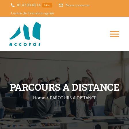
Skip
01.47.83.48.14
Nous contacter
24hrs
to
Centre de formation agréé
content
Tog
Nav
ACCUEIL
FORMATION
NOUVEAUTES
PARCOURS A DISTANCE
ACCOMPAGNEMENT
Home
/
PARCOURS A DISTANCE
PEDAGOGIE