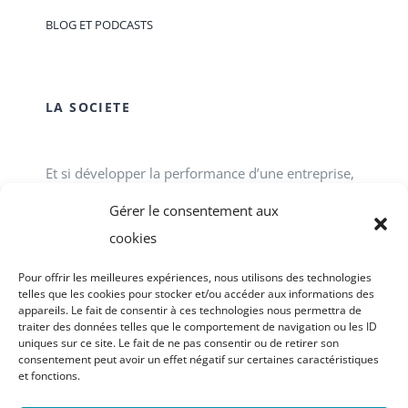
BLOG ET PODCASTS
LA SOCIETE
Et si développer la performance d’une entreprise,
d’une association, d’un service public passait tout
Gérer le consentement aux
simplement par le développement des talents
cookies
individuels et collectifs en interne ? ACCOFOR
Pour offrir les meilleures expériences, nous utilisons des technologies
vous propose des formations-actions.
telles que les cookies pour stocker et/ou accéder aux informations des
appareils. Le fait de consentir à ces technologies nous permettra de
traiter des données telles que le comportement de navigation ou les ID
uniques sur ce site. Le fait de ne pas consentir ou de retirer son
consentement peut avoir un effet négatif sur certaines caractéristiques
et fonctions.