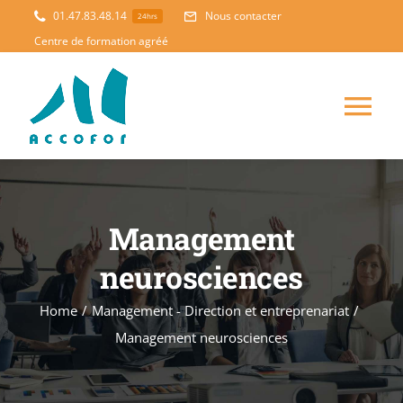
Skip
01.47.83.48.14
Nous contacter
24hrs
to
Centre de formation agréé
content
Tog
Nav
ACCUEIL
Management
FORMATION
NOUVEAUTES
neurosciences
ACCOMPAGNEMENT
Home
/
Management - Direction et entreprenariat
/
Management neurosciences
PEDAGOGIE