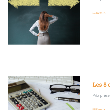
Details
Les 8 
Prix présen
Details