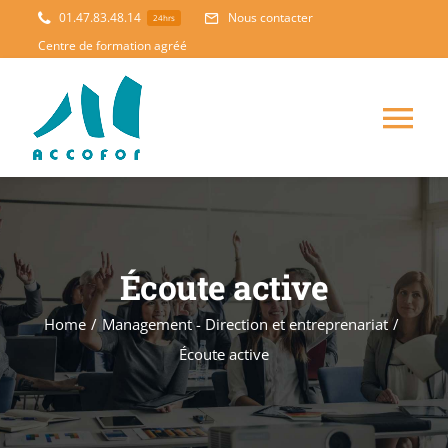
Skip
01.47.83.48.14
Nous contacter
24hrs
to
Centre de formation agréé
content
Tog
Nav
ACCUEIL
FORMATION
NOUVEAUTES
Écoute active
Home
/
Management - Direction et entreprenariat
/
ACCOMPAGNEMENT
Écoute active
PEDAGOGIE