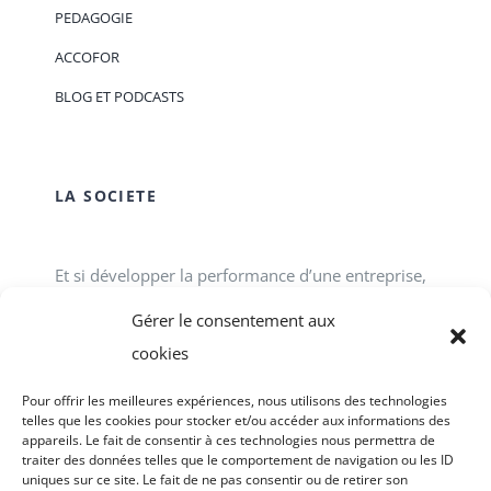
PEDAGOGIE
ACCOFOR
BLOG ET PODCASTS
LA SOCIETE
Et si développer la performance d’une entreprise,
d’une association, d’un service public passait tout
Gérer le consentement aux
simplement par le développement des talents
cookies
individuels et collectifs en interne ? ACCOFOR
Pour offrir les meilleures expériences, nous utilisons des technologies
vous propose des formations-actions.
telles que les cookies pour stocker et/ou accéder aux informations des
appareils. Le fait de consentir à ces technologies nous permettra de
traiter des données telles que le comportement de navigation ou les ID
uniques sur ce site. Le fait de ne pas consentir ou de retirer son