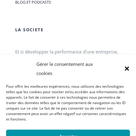
BLOG ET PODCASTS
LA SOCIETE
Et si développer la performance d’une entreprise,
d’une association, d’un service public passait tout
Gérer le consentement aux
simplement par le développement des talents
cookies
individuels et collectifs en interne ? ACCOFOR
Pour offrir les meilleures expériences, nous utilisons des technologies
vous propose des formations-actions.
telles que les cookies pour stocker et/ou accéder aux informations des
appareils. Le fait de consentir à ces technologies nous permettra de
traiter des données telles que le comportement de navigation ou les ID
uniques sur ce site. Le fait de ne pas consentir ou de retirer son
consentement peut avoir un effet négatif sur certaines caractéristiques
et fonctions.
© Copyright 2023 - 2026 | site réalisé par
Graphic