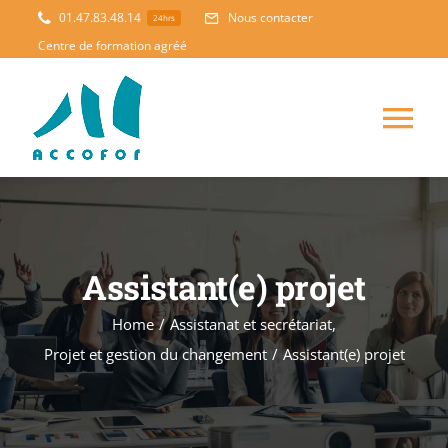
Skip
01.47.83.48.14
Nous contacter
24hrs
to
Centre de formation agréé
content
Tog
Nav
ACCUEIL
FORMATION
NOUVEAUTES
Assistant(e) projet
Home
/
Assistanat et secrétariat
,
ACCOMPAGNEMENT
Projet et gestion du changement
/
Assistant(e) projet
PEDAGOGIE