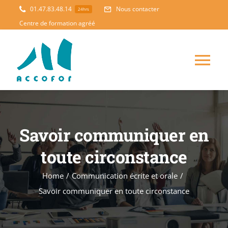
Skip
01.47.83.48.14
Nous contacter
24hrs
to
Centre de formation agréé
content
Tog
Nav
ACCUEIL
Savoir communiquer en
FORMATION
NOUVEAUTES
toute circonstance
ACCOMPAGNEMENT
Home
/
Communication écrite et orale
/
Savoir communiquer en toute circonstance
PEDAGOGIE