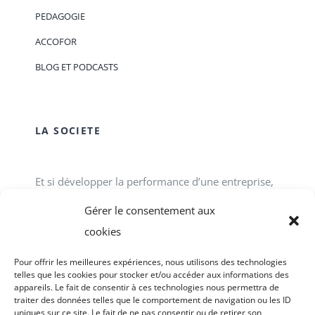
PEDAGOGIE
ACCOFOR
BLOG ET PODCASTS
LA SOCIETE
Et si développer la performance d’une entreprise,
d’une association, d’un service public passait tout
Gérer le consentement aux
simplement par le développement des talents
cookies
individuels et collectifs en interne ? ACCOFOR
Pour offrir les meilleures expériences, nous utilisons des technologies
vous propose des formations-actions.
telles que les cookies pour stocker et/ou accéder aux informations des
appareils. Le fait de consentir à ces technologies nous permettra de
traiter des données telles que le comportement de navigation ou les ID
uniques sur ce site. Le fait de ne pas consentir ou de retirer son