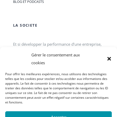
BLOG ET PODCASTS
LA SOCIETE
Et si développer la performance d’une entreprise,
d’une association, d’un service public passait tout
Gérer le consentement aux
simplement par le développement des talents
cookies
individuels et collectifs en interne ? ACCOFOR
Pour offrir les meilleures expériences, nous utilisons des technologies
vous propose des formations-actions.
telles que les cookies pour stocker et/ou accéder aux informations des
appareils. Le fait de consentir à ces technologies nous permettra de
traiter des données telles que le comportement de navigation ou les ID
uniques sur ce site. Le fait de ne pas consentir ou de retirer son
consentement peut avoir un effet négatif sur certaines caractéristiques
et fonctions.
© Copyright 2023 - 2026 | site réalisé par
Graphic