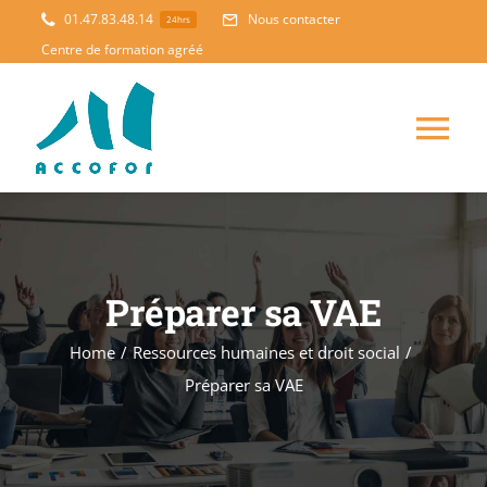
Skip
01.47.83.48.14
Nous contacter
24hrs
to
Centre de formation agréé
content
Tog
Nav
ACCUEIL
FORMATION
NOUVEAUTES
Préparer sa VAE
Home
/
Ressources humaines et droit social
/
ACCOMPAGNEMENT
Préparer sa VAE
PEDAGOGIE