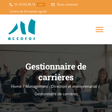
Skip
01.47.83.48.14
Nous contacter
24hrs
to
Centre de formation agréé
content
Tog
Nav
ACCUEIL
Gestionnaire de
FORMATION
NOUVEAUTES
carrières
ACCOMPAGNEMENT
Home
/
Management - Direction et entreprenariat
/
Gestionnaire de carrières
PEDAGOGIE