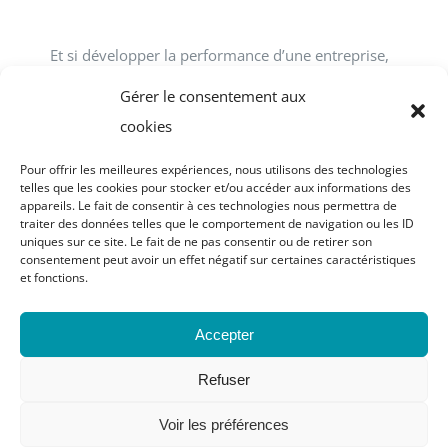
Et si développer la performance d’une entreprise,
d’une association, d’un service public passait tout
Gérer le consentement aux
simplement par le développement des talents
cookies
individuels et collectifs en interne ? ACCOFOR
Pour offrir les meilleures expériences, nous utilisons des technologies
vous propose des formations-actions.
telles que les cookies pour stocker et/ou accéder aux informations des
appareils. Le fait de consentir à ces technologies nous permettra de
traiter des données telles que le comportement de navigation ou les ID
uniques sur ce site. Le fait de ne pas consentir ou de retirer son
consentement peut avoir un effet négatif sur certaines caractéristiques
et fonctions.
© Copyright 2023 - 2026 | site réalisé par
Graphic
Accepter
Attitude
| Tous droits réservés |
Mentions légales
|
Politique de confidentialité
|
Notice relative aux
Refuser
cookies |
Voir les préférences