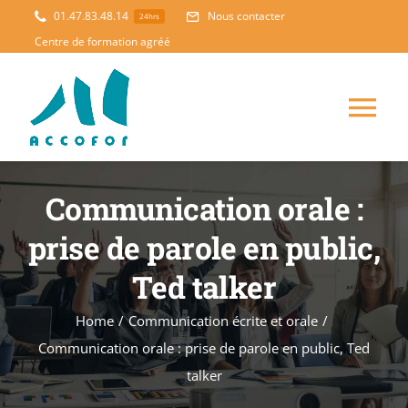
Skip
01.47.83.48.14
Nous contacter
24hrs
to
Centre de formation agréé
content
Tog
Nav
ACCUEIL
Communication orale :
prise de parole en public,
FORMATION
NOUVEAUTES
Ted talker
ACCOMPAGNEMENT
Home
/
Communication écrite et orale
/
Communication orale : prise de parole en public, Ted
PEDAGOGIE
talker