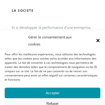
LA SOCIETE
Et si développer la performance d’une entreprise,
d’une association, d’un service public passait tout
Gérer le consentement aux
simplement par le développement des talents
cookies
individuels et collectifs en interne ? ACCOFOR
Pour offrir les meilleures expériences, nous utilisons des technologies
vous propose des formations-actions.
telles que les cookies pour stocker et/ou accéder aux informations des
appareils. Le fait de consentir à ces technologies nous permettra de
traiter des données telles que le comportement de navigation ou les ID
uniques sur ce site. Le fait de ne pas consentir ou de retirer son
consentement peut avoir un effet négatif sur certaines caractéristiques
et fonctions.
© Copyright 2023 - 2026 | site réalisé par
Graphic
Accepter
Attitude
| Tous droits réservés |
Mentions légales
|
Politique de confidentialité
|
Notice relative aux
Refuser