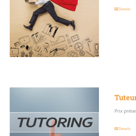
Details
Tuteur
Prix présen
Details