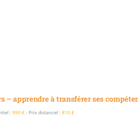
s – apprendre à transférer ses compéte
tiel :
990 €
-
Prix distanciel :
810 €