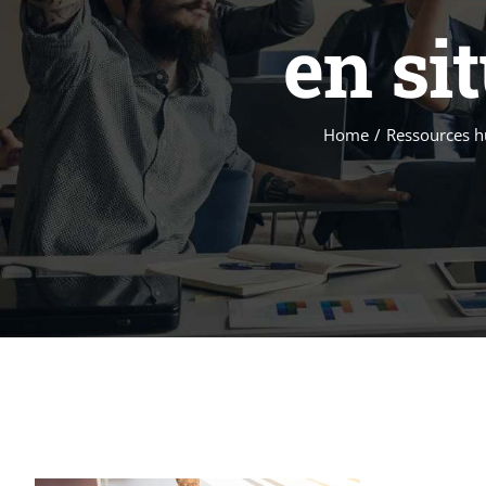
en si
Home
/
Ressources hu