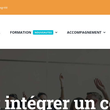
 agréé
L
FORMATION
ACCOMPAGNEMENT
NOUVEAUTES
t intégrer un 