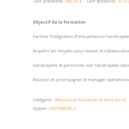
Tarif présentiel:
990,00
€
- Tarif distanciel :
810,
Objectif de la formation
Faciliter l’intégration d’une personne handicapée
Acquérir les moyens pour réussir la collaborati
handicapées et personnes non handicapées dans 
Associer et accompagner le manager opérationn
Catégorie :
Ressources humaines et droit social
Option :
DISTANCIELS