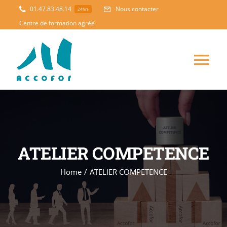
Skip
01.47.83.48.14
Nous contacter
24hrs
to
Centre de formation agréé
content
Tog
Nav
ACCUEIL
FORMATION
NOUVEAUTES
ATELIER COMPETENCE
ACCOMPAGNEMENT
Home
/
ATELIER COMPETENCE
PEDAGOGIE