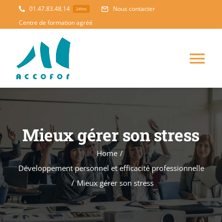
Skip
01.47.83.48.14
Nous contacter
24hrs
to
Centre de formation agréé
content
Tog
Nav
ACCUEIL
Mieux gérer son stress
FORMATION
NOUVEAUTES
Home
/
ACCOMPAGNEMENT
Développement personnel et efficacité professionnelle
/
Mieux gérer son stress
PEDAGOGIE