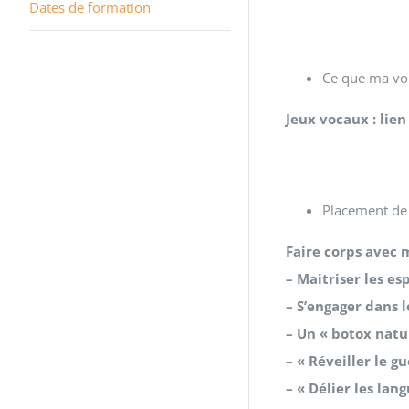
Dates de formation
Ce que ma voi
Jeux vocaux : lien
Placement de 
Faire corps avec m
– Maitriser les e
– S’engager dans l
– Un « botox natur
– « Réveiller le g
– « Délier les lang