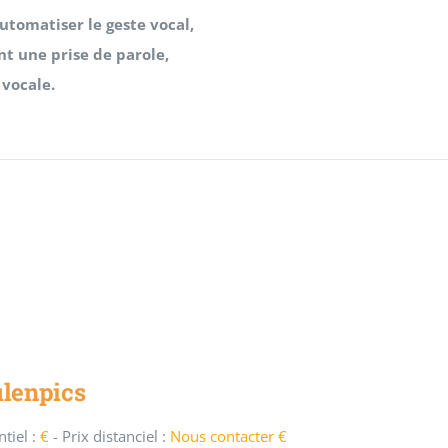
utomatiser le geste vocal,
nt une prise de parole,
 vocale.
ulenpics
tiel :
€
-
Prix distanciel :
Nous contacter €