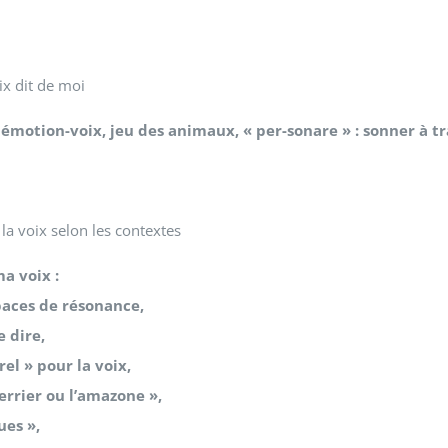
x dit de moi
 émotion-voix, jeu des animaux, « per-sonare » : sonner à t
la voix selon les contextes
a voix :
spaces de résonance,
e dire,
el » pour la voix,
uerrier ou l’amazone »,
ues »,