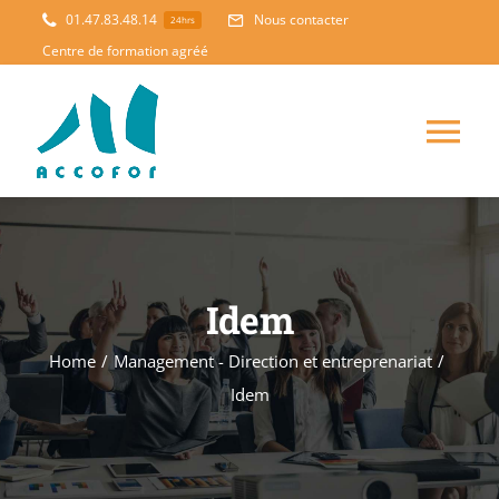
Skip
01.47.83.48.14
Nous contacter
24hrs
to
Centre de formation agréé
content
Tog
Nav
ACCUEIL
FORMATION
NOUVEAUTES
Idem
Home
/
Management - Direction et entreprenariat
/
ACCOMPAGNEMENT
Idem
PEDAGOGIE