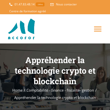
Skip
01.47.83.48.14
Nous contacter
24hrs
to
Centre de formation agréé
content
Tog
Nav
ACCUEIL
Appréhender la
FORMATION
NOUVEAUTES
technologie crypto et
blockchain
ACCOMPAGNEMENT
Home
/
Comptabilité - finance - fiscalité- gestion
/
PEDAGOGIE
Appréhender la technologie crypto et blockchain