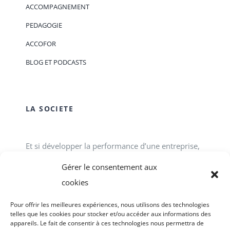
ACCOMPAGNEMENT
PEDAGOGIE
ACCOFOR
BLOG ET PODCASTS
LA SOCIETE
Et si développer la performance d’une entreprise,
d’une association, d’un service public passait tout
Gérer le consentement aux
simplement par le développement des talents
cookies
individuels et collectifs en interne ? ACCOFOR
Pour offrir les meilleures expériences, nous utilisons des technologies
vous propose des formations-actions.
telles que les cookies pour stocker et/ou accéder aux informations des
appareils. Le fait de consentir à ces technologies nous permettra de