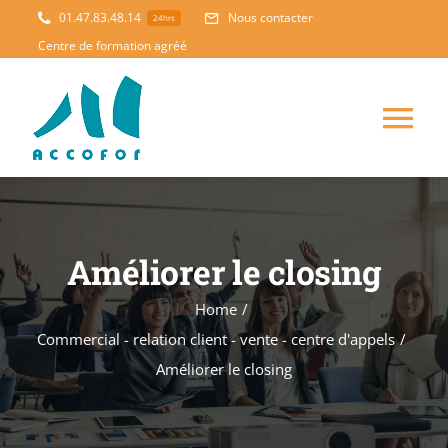
Skip
01.47.83.48.14
Nous contacter
24hrs
to
Centre de formation agréé
content
Tog
Nav
ACCUEIL
Améliorer le closing
FORMATION
NOUVEAUTES
Home
/
ACCOMPAGNEMENT
Commercial - relation client - vente - centre d'appels
/
Améliorer le closing
PEDAGOGIE