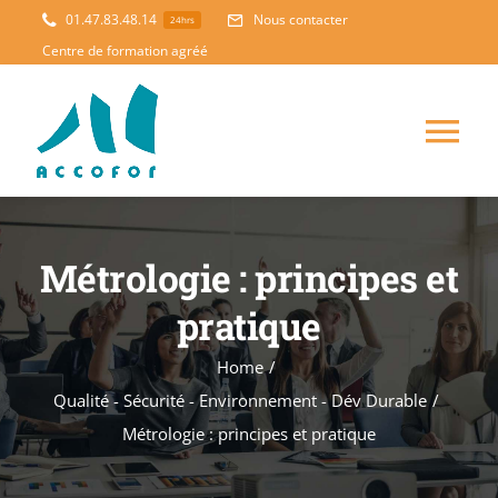
Skip
01.47.83.48.14
Nous contacter
24hrs
to
Centre de formation agréé
content
Tog
Nav
ACCUEIL
Métrologie : principes et
FORMATION
NOUVEAUTES
pratique
ACCOMPAGNEMENT
Home
/
Qualité - Sécurité - Environnement - Dév Durable
/
Métrologie : principes et pratique
PEDAGOGIE