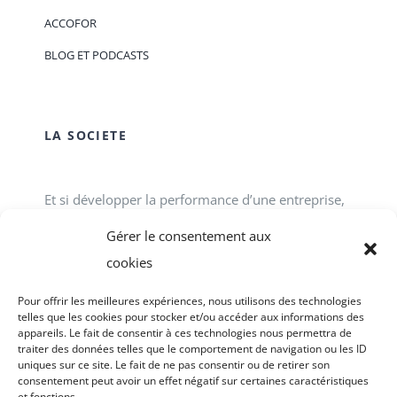
ACCOFOR
BLOG ET PODCASTS
LA SOCIETE
Et si développer la performance d’une entreprise,
d’une association, d’un service public passait tout
Gérer le consentement aux
simplement par le développement des talents
cookies
individuels et collectifs en interne ? ACCOFOR
Pour offrir les meilleures expériences, nous utilisons des technologies
vous propose des formations-actions.
telles que les cookies pour stocker et/ou accéder aux informations des
appareils. Le fait de consentir à ces technologies nous permettra de
traiter des données telles que le comportement de navigation ou les ID
uniques sur ce site. Le fait de ne pas consentir ou de retirer son
consentement peut avoir un effet négatif sur certaines caractéristiques
et fonctions.