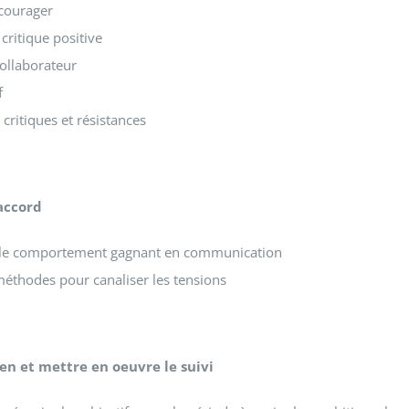
ncourager
critique positive
ollaborateur
f
 critiques et résistances
accord
 : le comportement gagnant en communication
éthodes pour canaliser les tensions
ien et mettre en oeuvre le suivi