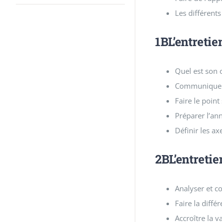
Les différents
1BL’entretie
Quel est son o
Communiquer s
Faire le point
Préparer l’an
Définir les ax
2BL’entretie
Analyser et co
Faire la diffé
Accroître la v