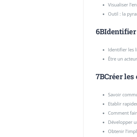
Visualiser l’e
Outil : la py
6BIdentifier
Identifier les
Être un acte
7BCréer les 
Savoir comm
Etablir rapid
Comment faire
Développer un
Obtenir l’imp