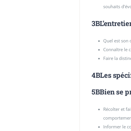
souhaits d’év
3BL’entretie
Quel est son o
Connaître le c
Faire la disti
4BLes spécif
5BBien se pr
Récolter et f
comportements
Informer le co