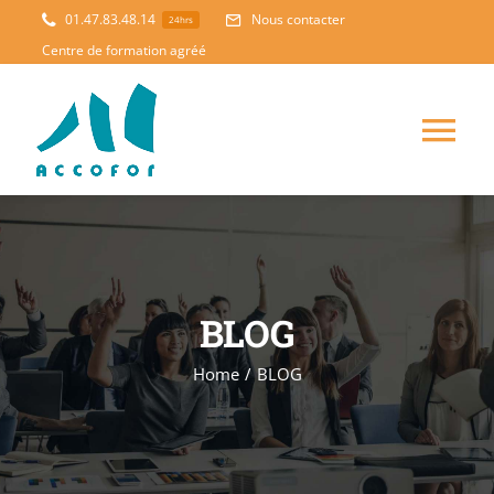
Skip
01.47.83.48.14
Nous contacter
24hrs
to
Centre de formation agréé
content
Tog
Nav
ACCUEIL
FORMATION
NOUVEAUTES
BLOG
ACCOMPAGNEMENT
Home
/
BLOG
PEDAGOGIE