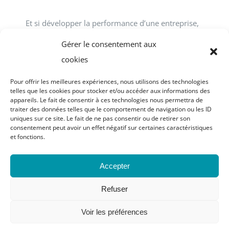
Et si développer la performance d’une entreprise,
d’une association, d’un service public passait tout
Gérer le consentement aux
simplement par le développement des talents
cookies
individuels et collectifs en interne ? ACCOFOR
Pour offrir les meilleures expériences, nous utilisons des technologies
vous propose des formations-actions.
telles que les cookies pour stocker et/ou accéder aux informations des
appareils. Le fait de consentir à ces technologies nous permettra de
traiter des données telles que le comportement de navigation ou les ID
uniques sur ce site. Le fait de ne pas consentir ou de retirer son
consentement peut avoir un effet négatif sur certaines caractéristiques
et fonctions.
© Copyright 2023 - 2026 | site réalisé par
Graphic
Accepter
Attitude
| Tous droits réservés |
Mentions légales
|
Politique de confidentialité
|
Notice relative aux
Refuser
cookies |
Voir les préférences