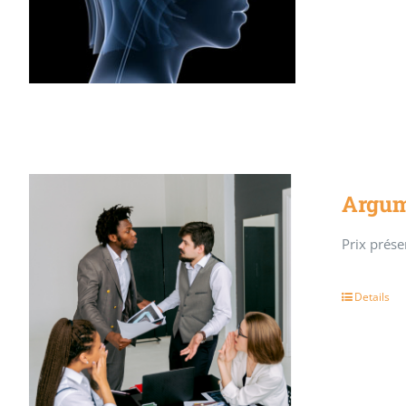
Argum
Prix présen
Details